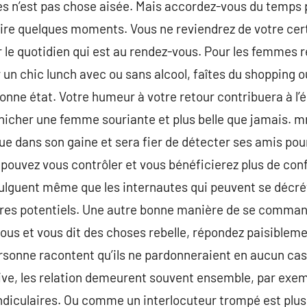
les n’est pas chose aisée. Mais accordez-vous du temps 
aire quelques moments. Vous ne reviendrez de votre cer
er le quotidien qui est au rendez-vous. Pour les femme
 un chic lunch avec ou sans alcool, faîtes du shopping 
onne état. Votre humeur à votre retour contribuera à l’é
nicher une femme souriante et plus belle que jamais. m
 que dans son gaine et sera fier de détecter ses amis po
 pouvez vous contrôler et vous bénéficierez plus de conf
vulguent même que les internautes qui peuvent se décré
ires potentiels. Une autre bonne manière de se command
ous et vous dit des choses rebelle, répondez paisiblemen
rsonne racontent qu’ils ne pardonneraient en aucun cas
rive, les relation demeurent souvent ensemble, par exe
diculaires. Ou comme un interlocuteur trompé est plus f