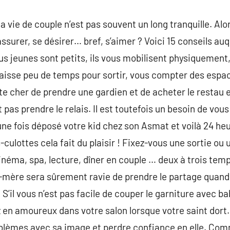
a vie de couple n’est pas souvent un long tranquille. Alo
ssurer, se désirer… bref, s’aimer ? Voici 15 conseils au
lus jeunes sont petits, ils vous mobilisent physiquemen
laisse peu de temps pour sortir, vous compter des espa
e cher de prendre une gardien et de acheter le restau e
as prendre le relais. Il est toutefois un besoin de vous
 une fois déposé votre kid chez son Asmat et voilà 24 he
-culottes cela fait du plaisir ! Fixez-vous une sortie o
néma, spa, lecture, dîner en couple … deux à trois tem
-mère sera sûrement ravie de prendre le partage quand
. S’il vous n’est pas facile de couper le garniture avec
en amoureux dans votre salon lorsque votre saint dort. 
lèmes avec sa image et perdre confiance en elle. Comme