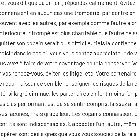
et vous dit quelqu’un fort, répondez calmement, évitez
rdonneraient en aucun cas une tromperie, par contre en
souvent avec les autres, par exemple comme l’autre a p
nterlocuteur trompé est plus charitable que l’autre ne s
quitter son copain serait plus difficile. Mais la confianc
saisir.dans le cas où vous vous sentez appréciateur de v
vous avez à faire de votre davantage pour la conserver. V
 vos rendez-vous, éviter les litige, etc. Votre partenaire
 reconnaissance semble renseigner les risques de la re
é. si la gré diminue, les partenaires en font moins l’un po
les plus performant est de se sentir compris. laissez à l
 ses lacunes, mais grâce leur. Les copains connaissent d
flits sont indispensables. S’accepter l’un l’autre, mê
en opérer sont des signes que vous vous souciez de la re