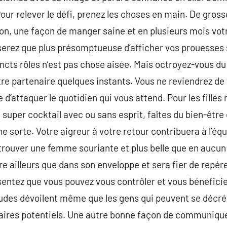
Pour relever le défi, prenez les choses en main. De gros
on, une façon de manger saine et en plusieurs mois vo
serez que plus présomptueuse d’afficher vos prouesses su
tincts rôles n’est pas chose aisée. Mais octroyez-vous d
otre partenaire quelques instants. Vous ne reviendrez d
 d’attaquer le quotidien qui vous attend. Pour les filles 
 super cocktail avec ou sans esprit, faîtes du bien-être
 sorte. Votre aigreur à votre retour contribuera à l’équ
trouver une femme souriante et plus belle que en aucun
re ailleurs que dans son enveloppe et sera fier de repér
entez que vous pouvez vous contrôler et vous bénéficie
tudes dévoilent même que les gens qui peuvent se décré
aires potentiels. Une autre bonne façon de communiquer