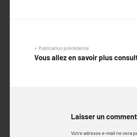
Navigation
Publication précédente
Vous allez en savoir plus consul
de
l’article
Laisser un comment
Votre adresse e-mail ne sera p