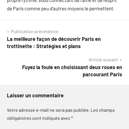
propre rythme, vous connectant de l’âme et de l’esprit
de Paris comme peu d’autres moyens le permettent.
Navigation
Publication précédente
La meilleure façon de découvrir Paris en
de
trottinette : Stratégies et plans
l’article
Article suivant
Fuyez la foule en choisissant deux roues en
parcourant Paris
Laisser un commentaire
Votre adresse e-mail ne sera pas publiée.
Les champs
obligatoires sont indiqués avec
*