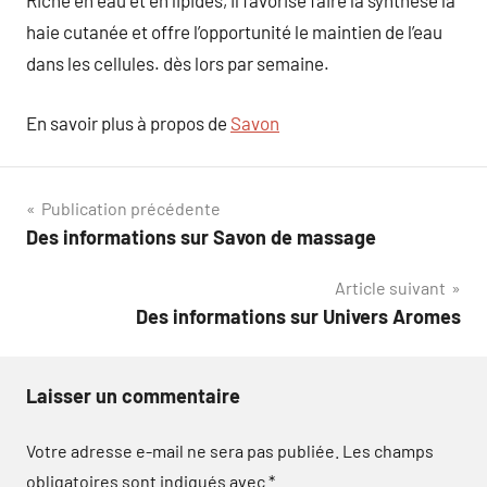
Riche en eau et en lipides, il favorise faire la synthèse la
haie cutanée et offre l’opportunité le maintien de l’eau
dans les cellules. dès lors par semaine.
En savoir plus à propos de
Savon
Navigation
Publication précédente
Des informations sur Savon de massage
de
Article suivant
l’article
Des informations sur Univers Aromes
Laisser un commentaire
Votre adresse e-mail ne sera pas publiée.
Les champs
obligatoires sont indiqués avec
*