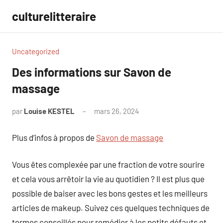
Aller
culturelitteraire
au
contenu
Uncategorized
Des informations sur Savon de
massage
par
Louise KESTEL
mars 26, 2024
Aucun
commentaire
Plus d’infos à propos de
Savon de massage
Vous êtes complexée par une fraction de votre sourire
et cela vous arrêtoir la vie au quotidien ? Il est plus que
possible de baiser avec les bons gestes et les meilleurs
articles de makeup. Suivez ces quelques techniques de
termes conseillés pour remédier à les petits défauts et