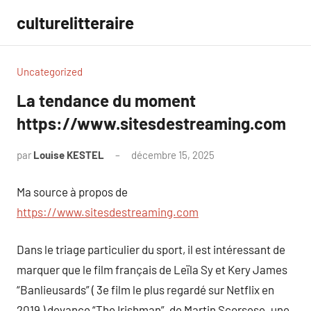
Aller
culturelitteraire
au
contenu
Uncategorized
La tendance du moment
https://www.sitesdestreaming.com
par
Louise KESTEL
décembre 15, 2025
Aucun
commentaire
Ma source à propos de
https://www.sitesdestreaming.com
Dans le triage particulier du sport, il est intéressant de
marquer que le film français de Leïla Sy et Kery James
“Banlieusards” ( 3e film le plus regardé sur Netflix en
2019 ) devance “The Irishman”, de Martin Scorsese. une