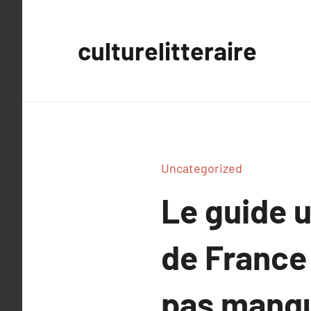
Aller
au
culturelitteraire
contenu
Uncategorized
Le guide u
de France 
pas manq