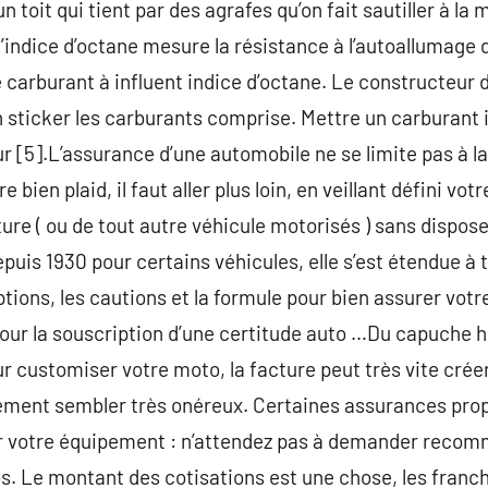
n toit qui tient par des agrafes qu’on fait sautiller à la
L’indice d’octane mesure la résistance à l’autoallumage 
 carburant à influent indice d’octane. Le constructeur d
n sticker les carburants comprise. Mettre un carburant i
 [5].L’assurance d’une automobile ne se limite pas à la
 bien plaid, il faut aller plus loin, en veillant défini vo
ture ( ou de tout autre véhicule motorisés ) sans dispos
puis 1930 pour certains véhicules, elle s’est étendue à 
tions, les cautions et la formule pour bien assurer votr
 pour la souscription d’une certitude auto …Du capuch
r customiser votre moto, la facture peut très vite créer
ement sembler très onéreux. Certaines assurances prop
r votre équipement : n’attendez pas à demander recomm
s. Le montant des cotisations est une chose, les franch