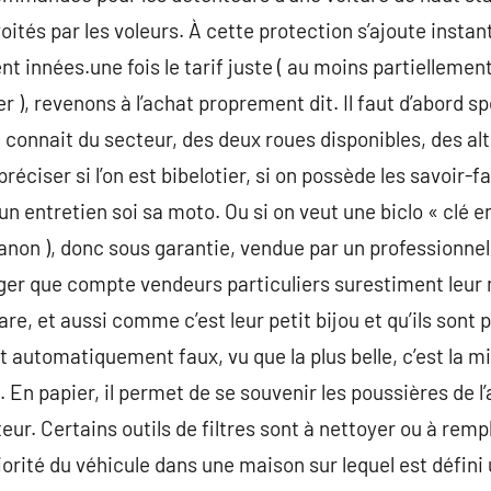
voités par les voleurs. À cette protection s’ajoute inst
t innées.une fois le tarif juste ( au moins partiellemen
r ), revenons à l’achat proprement dit. Il faut d’abord sp
on connait du secteur, des deux roues disponibles, des a
réciser si l’on est bibelotier, si on possède les savoir-fai
un entretien soi sa moto. Ou si on veut une biclo « clé e
 canon ), donc sous garantie, vendue par un professionnel
ger que compte vendeurs particuliers surestiment leur 
rare, et aussi comme c’est leur petit bijou et qu’ils sont 
 est automatiquement faux, vu que la plus belle, c’est l
 En papier, il permet de se souvenir les poussières de l’a
eur. Certains outils de filtres sont à nettoyer ou à re
riorité du véhicule dans une maison sur lequel est défini 