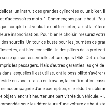
élicat, un instruit des grandes cylindrées ou un biker, i
t d’accessoires moto. 1. Commençons par le haut. Pour 
asque complet est voulu. Le coiffure intégral est la référ
lleure insonorisation. Pour bien le choisir, mesurez votr
 des sourcils. Un tour de buste pour les journées de gr
’insectes, est bien conseillé.Un des piliers de la protect
 seule qui soit essentielle, et ce depuis 1958. Cette sé
mpris les passagers. Mais d’autres garanties, au gré de 
dans lesquelles il est utilisé, ont la possibilité s’avérer
réside en zone rural ou en travaux, la confirmation cass
ême accompagnée d’une exemption, elle réduit visibleme
e objet viendrait heurter une part vitrée du véhicule. –
mandée pour les détenteurs d’une voiture de haut stand