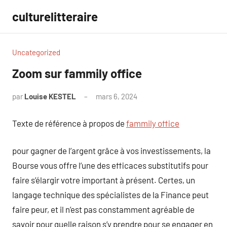
Aller
culturelitteraire
au
contenu
Uncategorized
Zoom sur fammily office
par
Louise KESTEL
mars 6, 2024
Aucun
commentaire
Texte de référence à propos de
fammily office
pour gagner de l’argent grâce à vos investissements, la
Bourse vous offre l’une des efficaces substitutifs pour
faire s’élargir votre important à présent. Certes, un
langage technique des spécialistes de la Finance peut
faire peur, et il n’est pas constamment agréable de
savoir pour quelle raison s’y prendre pour se engager en