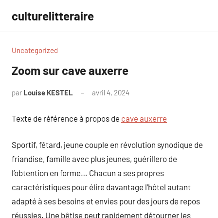
Aller
culturelitteraire
au
contenu
Uncategorized
Zoom sur cave auxerre
par
Louise KESTEL
avril 4, 2024
Aucun
commentaire
Texte de référence à propos de
cave auxerre
Sportif, fêtard, jeune couple en révolution synodique de
friandise, famille avec plus jeunes, guérillero de
l’obtention en forme… Chacun a ses propres
caractéristiques pour élire davantage l’hôtel autant
adapté à ses besoins et envies pour des jours de repos
réussies. Une bêtise peut rapidement détourner les