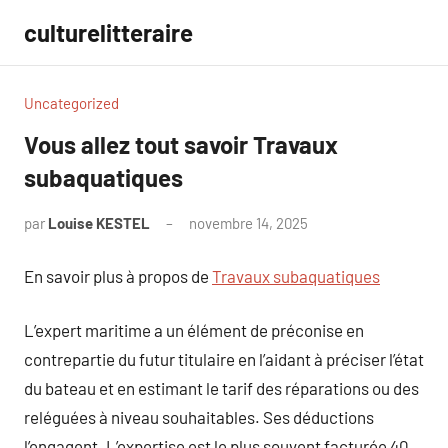
Aller
culturelitteraire
au
contenu
Uncategorized
Vous allez tout savoir Travaux
subaquatiques
par
Louise KESTEL
novembre 14, 2025
Aucun
commentaire
En savoir plus à propos de
Travaux subaquatiques
L’expert maritime a un élément de préconise en
contrepartie du futur titulaire en l’aidant à préciser l’état
du bateau et en estimant le tarif des réparations ou des
reléguées à niveau souhaitables. Ses déductions
l’engagent. L’expertise est le plus souvent facturée 40