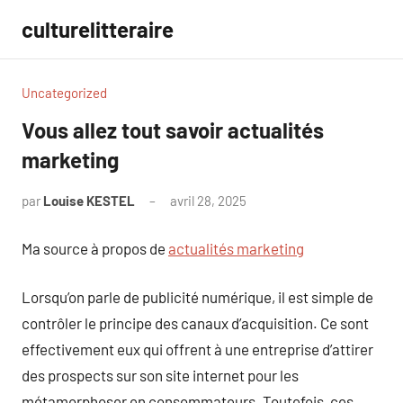
Aller
culturelitteraire
au
contenu
Uncategorized
Vous allez tout savoir actualités
marketing
par
Louise KESTEL
avril 28, 2025
Aucun
commentaire
Ma source à propos de
actualités marketing
Lorsqu’on parle de publicité numérique, il est simple de
contrôler le principe des canaux d’acquisition. Ce sont
effectivement eux qui offrent à une entreprise d’attirer
des prospects sur son site internet pour les
métamorphoser en consommateurs. Toutefois, ces