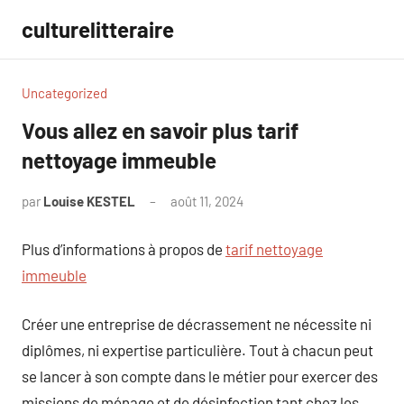
Aller
culturelitteraire
au
contenu
Uncategorized
Vous allez en savoir plus tarif
nettoyage immeuble
par
Louise KESTEL
août 11, 2024
Aucun
commentaire
Plus d’informations à propos de
tarif nettoyage
immeuble
Créer une entreprise de décrassement ne nécessite ni
diplômes, ni expertise particulière. Tout à chacun peut
se lancer à son compte dans le métier pour exercer des
missions de ménage et de désinfection tant chez les