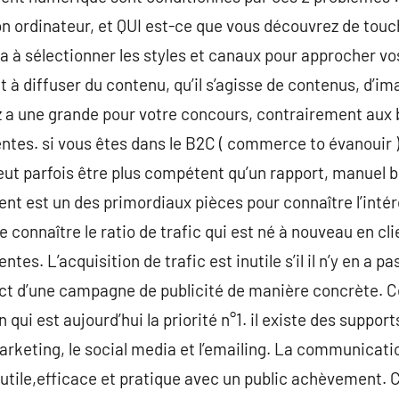
n ordinateur, et QUI est-ce que vous découvrez de touc
 à sélectionner les styles et canaux pour approcher vos
 à diffuser du contenu, qu’il s’agisse de contenus, d’im
 a une grande pour votre concours, contrairement aux b
ventes. si vous êtes dans le B2C ( commerce to évanouir 
eut parfois être plus compétent qu’un rapport, manuel 
t est un des primordiaux pièces pour connaître l’intér
connaître le ratio de trafic qui est né à nouveau en clie
es. L’acquisition de trafic est inutile s’il il n’y en a p
t d’une campagne de publicité de manière concrète. Cec
 qui est aujourd’hui la priorité n°1. il existe des suppo
marketing, le social media et l’emailing. La communicati
 utile,efficace et pratique avec un public achèvement. 