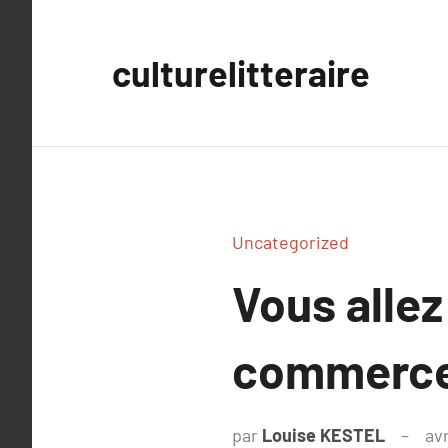
Aller
au
culturelitteraire
contenu
Uncategorized
Vous allez
commerc
par
Louise KESTEL
avr