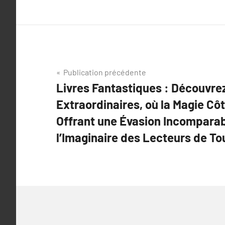
Navigation
Publication précédente
Livres Fantastiques : Découvr
de
Extraordinaires, où la Magie Côt
l’article
Offrant une Évasion Incomparab
l’Imaginaire des Lecteurs de To