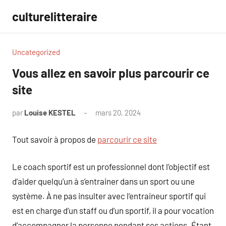
Aller
culturelitteraire
au
contenu
Uncategorized
Vous allez en savoir plus parcourir ce
site
par
Louise KESTEL
mars 20, 2024
Aucun
commentaire
Tout savoir à propos de
parcourir ce site
Le coach sportif est un professionnel dont l’objectif est
d’aider quelqu’un à s’entrainer dans un sport ou une
système. À ne pas insulter avec l’entraineur sportif qui
est en charge d’un staff ou d’un sportif, il a pour vocation
d’accompagner la personne pendant ses actions. Étant