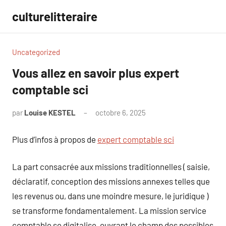
Aller
culturelitteraire
au
contenu
Uncategorized
Vous allez en savoir plus expert
comptable sci
par
Louise KESTEL
octobre 6, 2025
Aucun
commentaire
Plus d’infos à propos de
expert comptable sci
La part consacrée aux missions traditionnelles ( saisie,
déclaratif, conception des missions annexes telles que
les revenus ou, dans une moindre mesure, le juridique )
se transforme fondamentalement. La mission service
comptable se digitalise, ouvrant le champ des possibles