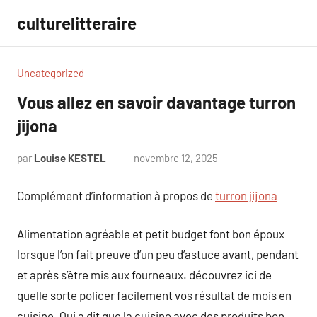
Aller
culturelitteraire
au
contenu
Uncategorized
Vous allez en savoir davantage turron
jijona
par
Louise KESTEL
novembre 12, 2025
Aucun
commentaire
Complément d’information à propos de
turron jijona
Alimentation agréable et petit budget font bon époux
lorsque l’on fait preuve d’un peu d’astuce avant, pendant
et après s’être mis aux fourneaux. découvrez ici de
quelle sorte policer facilement vos résultat de mois en
cuisine. Qui a dit que la cuisine avec des produits bon