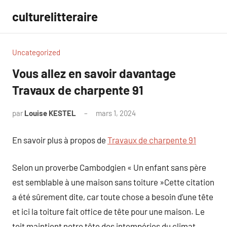
Aller
culturelitteraire
au
contenu
Uncategorized
Vous allez en savoir davantage
Travaux de charpente 91
par
Louise KESTEL
mars 1, 2024
Aucun
commentaire
En savoir plus à propos de
Travaux de charpente 91
Selon un proverbe Cambodgien « Un enfant sans père
est semblable à une maison sans toiture »Cette citation
a été sûrement dite, car toute chose a besoin d’une tête
et ici la toiture fait office de tête pour une maison. Le
toit maintient notre tête des intempéries du climat,