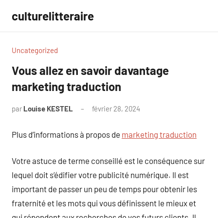
Aller
culturelitteraire
au
contenu
Uncategorized
Vous allez en savoir davantage
marketing traduction
par
Louise KESTEL
février 28, 2024
Aucun
commentaire
Plus d’informations à propos de
marketing traduction
Votre astuce de terme conseillé est le conséquence sur
lequel doit s’édifier votre publicité numérique. Il est
important de passer un peu de temps pour obtenir les
fraternité et les mots qui vous définissent le mieux et
qui répondent aux recherches de vos futurs clients. Il