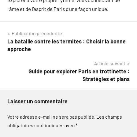
explorer à votre propre rythme, vous connectant de
l’âme et de l’esprit de Paris d’une façon unique.
Navigation
Publication précédente
La bataille contre les termites : Choisir la bonne
de
approche
l’article
Article suivant
Guide pour explorer Paris en trottinette :
Stratégies et plans
Laisser un commentaire
Votre adresse e-mail ne sera pas publiée.
Les champs
obligatoires sont indiqués avec
*