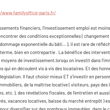
commentaire
//www.familyoffice-paris.fr/
ssements financiers, l’investissement emploi est moins
encontrer des conditions exceptionnelles ( changement
 dommage exponentielle du bâti… ), il est rare de réfléc
terme, bien en contrepartie . La bénéfice des interven
 moyens de investissement.lorsqu on investit dans l’immo
s qui en découlent vis à vis des locataires. Et des honn
législation. Il faut choisir mieux ET s’investir en person
mobiliers, de la maîtrise locative ( visiteurs, pays des 
 etc. ), des révélations fiscales, de l’entretien et aussi
és, vacances locatives, baisse du marché entrepôt ) es
pour diversifier sur des nombreux immeubles. dans le 