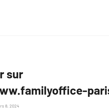
r sur
ww.familyoffice-pari
rs 8, 2024
Aucun