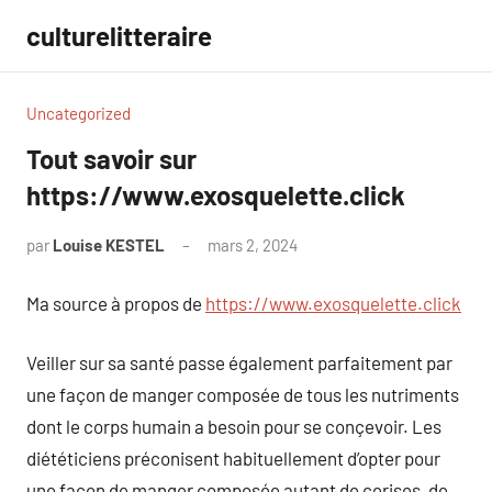
Aller
culturelitteraire
au
contenu
Uncategorized
Tout savoir sur
https://www.exosquelette.click
par
Louise KESTEL
mars 2, 2024
Aucun
commentaire
Ma source à propos de
https://www.exosquelette.click
Veiller sur sa santé passe également parfaitement par
une façon de manger composée de tous les nutriments
dont le corps humain a besoin pour se conçevoir. Les
diététiciens préconisent habituellement d’opter pour
une façon de manger composée autant de cerises, de