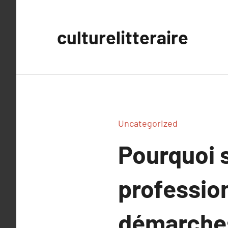
Aller
au
culturelitteraire
contenu
Uncategorized
Pourquoi s
profession
démarche