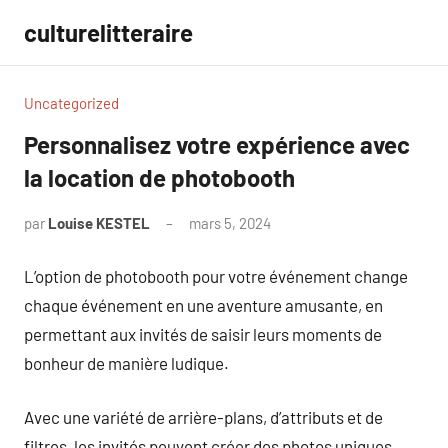
Aller
culturelitteraire
au
contenu
Uncategorized
Personnalisez votre expérience avec
la location de photobooth
par
Louise KESTEL
mars 5, 2024
Aucun
commentaire
L’option de photobooth pour votre événement change
chaque événement en une aventure amusante, en
permettant aux invités de saisir leurs moments de
bonheur de manière ludique.
Avec une variété de arrière-plans, d’attributs et de
filtres, les invités peuvent créer des photos uniques,