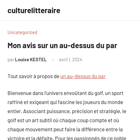
Aller
culturelitteraire
au
contenu
Uncategorized
Mon avis sur un au-dessus du par
par
Louise KESTEL
avril 1, 2024
Aucun
commentaire
Tout savoir à propos de
un au-dessus du par
Bienvenue dans l’univers envoûtant du golf, un sport
raffiné et exigeant qui fascine les joueurs du monde
entier. Associant puissance, précision et stratégie, le
golf est un art subtil où chaque coup compte et où
chaque mouvement peut faire la différence entre la
victoire et la défaite. Pour les passionnés de ce noble