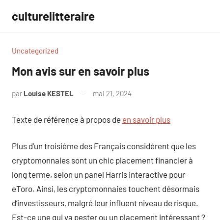
Aller
culturelitteraire
au
contenu
Uncategorized
Mon avis sur en savoir plus
par
Louise KESTEL
mai 21, 2024
Aucun
commentaire
Texte de référence à propos de
en savoir plus
Plus d’un troisième des Français considèrent que les
cryptomonnaies sont un chic placement financier à
long terme, selon un panel Harris interactive pour
eToro. Ainsi, les cryptomonnaies touchent désormais
d’investisseurs, malgré leur influent niveau de risque.
Est-ce une qui va pester ou un placement intéressant ?