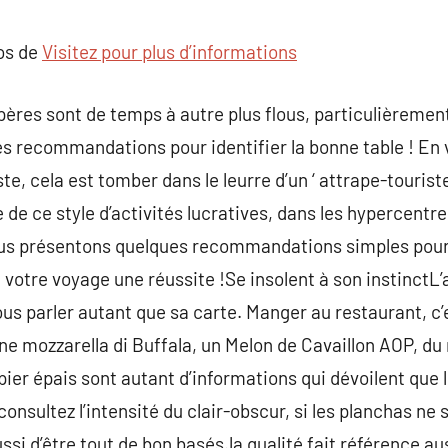
commentaire
pos de
Visitez pour plus d’informations
pères sont de temps à autre plus flous, particulièremen
s recommandations pour identifier la bonne table ! En va
, cela est tomber dans le leurre d’un ‘ attrape-touriste
e ce style d’activités lucratives, dans les hypercentre
us présentons quelques recommandations simples pour 
e votre voyage une réussite !Se insolent à son instinctL
ous parler autant que sa carte. Manger au restaurant, c’
Une mozzarella di Buffala, un Melon de Cavaillon AOP, du 
pier épais sont autant d’informations qui dévoilent que 
onsultez l’intensité du clair-obscur, si les planchas ne 
ssi d’être tout de bon basés.la qualité fait référence aus