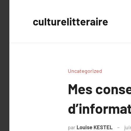
Aller
au
culturelitteraire
contenu
Uncategorized
Mes consei
d’informa
par
Louise KESTEL
jui