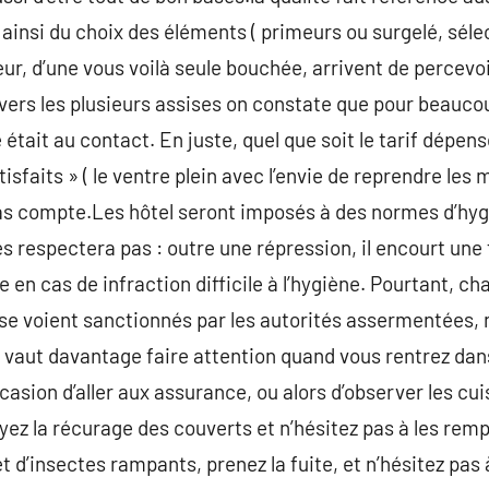
ainsi du choix des éléments ( primeurs ou surgelé, séle
ur, d’une vous voilà seule bouchée, arrivent de percevoir
ravers les plusieurs assises on constate que pour beauco
 était au contact. En juste, quel que soit le tarif dépense
isfaits » ( le ventre plein avec l’envie de reprendre les
 pas compte.Les hôtel seront imposés à des normes d’hygi
les respectera pas : outre une répression, il encourt un
e en cas de infraction difficile à l’hygiène. Pourtant, 
 se voient sanctionnés par les autorités assermentées
 Il vaut davantage faire attention quand vous rentrez d
ccasion d’aller aux assurance, ou alors d’observer les cui
yez la récurage des couverts et n’hésitez pas à les remp
d’insectes rampants, prenez la fuite, et n’hésitez pas 