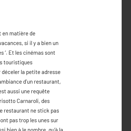
t en matière de
cances, si il y a bien un
s ‘. Et les cinémas sont
s touristiques
déceler la petite adresse
’ambiance d’un restaurant,
est aussi une requête
risotto Carnaroli, des
le restaurant ne stick pas
sont pas trop les unes sur
si bien à le nombre, qu’à la