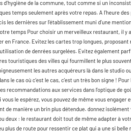
s d’hygiène de la commune, tout comme si un inconsista
ques temps seulement après votre repas. A l’heure des p
cis les dernières sur l’établissement muni d’une mention
otre temps Pour choisir un merveilleux restaurant, il y 
er en France. Evitez les cartes trop longues, proposant 
utilisation de denrées surgelées. Evitez également par
es touristiques des villes qui fourmillent le plus souve
soigneusement les autres acquéreurs là dans le studio ou
ns le cas où c’est le cas, c’est un très bon signe ! Pour
s recommandations aux services dans l’optique de goû
i vous le espérez, vous pouvez de même vous engager et
nt de manière un brin plus détendue. donnez isolément
ou deux : le restaurant doit tout de même adapter à vo
u plus de route pour ressentir ce plat qui a une si belle