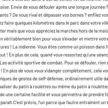
ssise. Envie de vous défouler après une longue journée ? 
fants ? De vous rival et dépasser vos bornes ? enfilez v
lez faire quelques kilomètres dans le parc dans votre vil
ter mais que vous appréciez la marches hors de la mais
n véritablement bien pour vous s’évader et mettre votre
ures ! La indienne. Vous êtes comme un poisson dans l’e
tout ! En plus de cela, quand vous ressortez qu’une séan
Les activité sportive de combat. Pour se défouler, rien
e ! En plus de vous vous vidanger complétement, cela vo
ques de gestes de self-défense, ordinairement utile da
ualiser du patin à roulettes ou même du patin à roulett
 une certaine facilité et vous permettra de prendre l’ai
y paraît.C’est précis, l’un parce que l’autre entraînent un