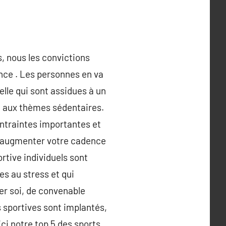
s, nous les convictions
ance . Les personnes en va
elle qui sont assidues à un
 aux thèmes sédentaires.
contraintes importantes et
it augmenter votre cadence
rtive individuels sont
s au stress et qui
er soi, de convenable
s sportives sont implantés,
ici notre top 5 des sports