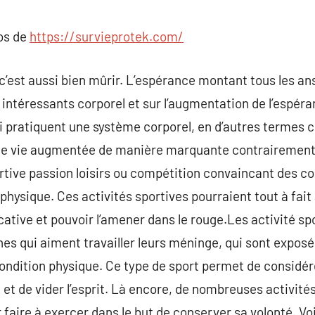
commentaire
pos de
https://survieprotek.com/
 c’est aussi bien mûrir. L’espérance montant tous les an
la intéressants corporel et sur l’augmentation de l’espér
ui pratiquent une système corporel, en d’autres termes c
 de vie augmentée de manière marquante contrairement
sportive passion loisirs ou compétition convaincant des 
physique. Ces activités sportives pourraient tout à fa
ative et pouvoir l’amener dans le rouge.Les activité spo
 qui aiment travailler leurs méninge, qui sont exposée
ondition physique. Ce type de sport permet de considér
 et de vider l’esprit. Là encore, de nombreuses activité
ir faire à exercer dans le but de conserver sa volonté. Vo