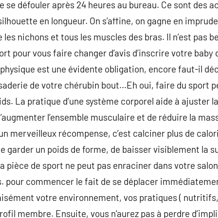
 se défouler après 24 heures au bureau. Ce sont des ac
silhouette en longueur. On s’affine, on gagne en imprud
e les nichons et tous les muscles des bras. Il n’est pas b
t pour vous faire changer d’avis d’inscrire votre baby d
é physique est une évidente obligation, encore faut-il dé
aderie de votre chérubin bout…Eh oui, faire du sport 
oids. La pratique d’une système corporel aide à ajuster l
d’augmenter l’ensemble musculaire et de réduire la mas
un merveilleux récompense, c’est calciner plus de calo
e garder un poids de forme, de baisser visiblement la sui
 la pièce de sport ne peut pas enraciner dans votre salon
s. pour commencer le fait de se déplacer immédiatemen
aisément votre environnement, vos pratiques ( nutritifs,
profil membre. Ensuite, vous n’aurez pas à perdre d’impl