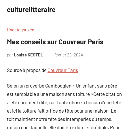
Aller
culturelitteraire
au
contenu
Uncategorized
Mes conseils sur Couvreur Paris
par
Louise KESTEL
février 28, 2024
Aucun
commentaire
Source à propos de
Couvreur Paris
Selon un proverbe Cambodgien « Un enfant sans père
est semblable à une maison sans toiture »Cette citation
a été sûrement dite, car toute chose a besoin d’une tête
et ici la toiture fait office de tête pour une maison. Le
toit maintient notre tête des intempéries du temps,
raison pour laquelle elle doit être dure et crédible. Pour