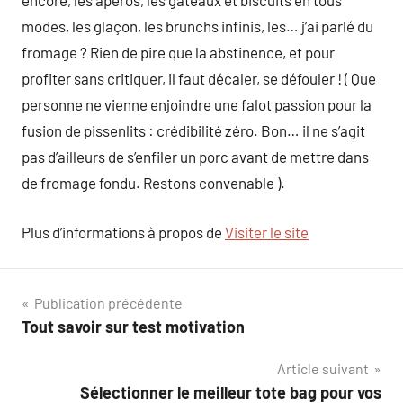
encore, les apéros, les gâteaux et biscuits en tous
modes, les glaçon, les brunchs infinis, les… j’ai parlé du
fromage ? Rien de pire que la abstinence, et pour
profiter sans critiquer, il faut décaler, se défouler ! ( Que
personne ne vienne enjoindre une falot passion pour la
fusion de pissenlits : crédibilité zéro. Bon… il ne s’agit
pas d’ailleurs de s’enfiler un porc avant de mettre dans
de fromage fondu. Restons convenable ).
Plus d’informations à propos de
Visiter le site
Navigation
Publication précédente
Tout savoir sur test motivation
de
Article suivant
l’article
Sélectionner le meilleur tote bag pour vos