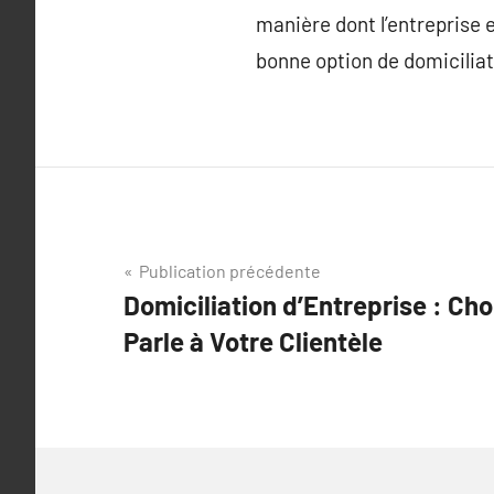
manière dont l’entreprise e
bonne option de domiciliati
Navigation
Publication précédente
Domiciliation d’Entreprise : Cho
de
Parle à Votre Clientèle
l’article