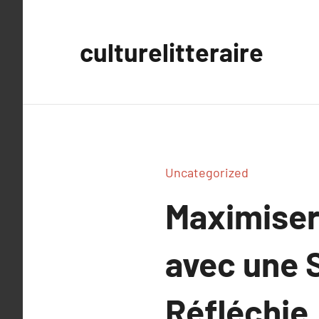
Aller
au
culturelitteraire
contenu
Uncategorized
Maximiser
avec une S
Réfléchie