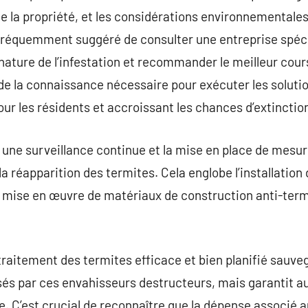
e la propriété, et les considérations environnementales 
 fréquemment suggéré de consulter une entreprise spéci
 nature de l’infestation et recommander le meilleur cour
de la connaissance nécessaire pour exécuter les soluti
pour les résidents et accroissant les chances d’extinctio
e, une surveillance continue et la mise en place de mesu
la réapparition des termites. Cela englobe l’installation
la mise en œuvre de matériaux de construction anti-term
raitement des termites efficace et bien planifié sauve
s par ces envahisseurs destructeurs, mais garantit au
me. C’est crucial de reconnaître que la dépense associé 