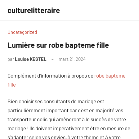
Aller
culturelitteraire
au
contenu
Uncategorized
Lumière sur robe bapteme fille
par
Louise KESTEL
mars 21, 2024
Aucun
commentaire
Complément d’information à propos de
robe bapteme
fille
Bien choisir ses consultants de mariage est
particulièrement important car c’est en majorité vos
transporteur colis qui amèneront à le succès de votre
mariage ! Ils doivent impérativement être en mesure de
s’adapter selon vos envies, à votre thème et à votre