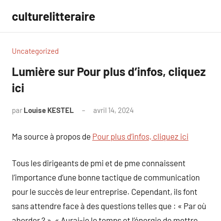
Aller
culturelitteraire
au
contenu
Uncategorized
Lumière sur Pour plus d’infos, cliquez
ici
par
Louise KESTEL
avril 14, 2024
Aucun
commentaire
Ma source à propos de
Pour plus d’infos, cliquez ici
Tous les dirigeants de pmi et de pme connaissent
l’importance d’une bonne tactique de communication
pour le succès de leur entreprise. Cependant, ils font
sans attendre face à des questions telles que : « Par où
aborder ? », « Aurai-je le temps et l’énergie de mettre