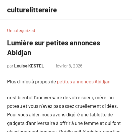
Aller
culturelitteraire
au
contenu
Uncategorized
Lumière sur petites annonces
Abidjan
par
Louise KESTEL
février 8, 2026
Aucun
commentaire
Plus d’infos à propos de
petites annonces Abidjan
c’est bientôt l’anniversaire de votre soeur, mère, ou
poteau et vous n’avez pas assez cruellement d’idées.
Pour vous aider, nous avons digéré une tablette de
gadgets d’anniversaire à offrir à une femme et qui font
classiquement bonheur. Qu’elle soit féminine, sportive,