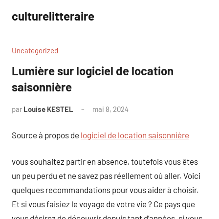
Aller
culturelitteraire
au
contenu
Uncategorized
Lumière sur logiciel de location
saisonnière
par
Louise KESTEL
mai 8, 2024
Aucun
commentaire
Source à propos de
logiciel de location saisonnière
vous souhaitez partir en absence, toutefois vous êtes
un peu perdu et ne savez pas réellement où aller. Voici
quelques recommandations pour vous aider à choisir.
Et si vous faisiez le voyage de votre vie ? Ce pays que
vous désirez de découvrir depuis tant d’années, si vous