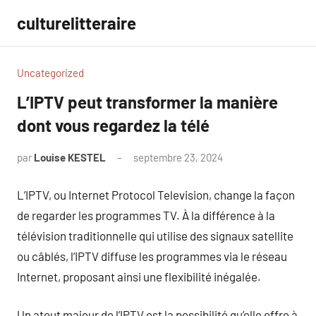
Aller
culturelitteraire
au
contenu
Uncategorized
L’IPTV peut transformer la manière
dont vous regardez la télé
par
Louise KESTEL
septembre 23, 2024
Aucun
commentaire
L’IPTV, ou Internet Protocol Television, change la façon
de regarder les programmes TV. À la différence à la
télévision traditionnelle qui utilise des signaux satellite
ou câblés, l’IPTV diffuse les programmes via le réseau
Internet, proposant ainsi une flexibilité inégalée.
Un atout majeur de l’IPTV est la possibilité qu’elle offre à