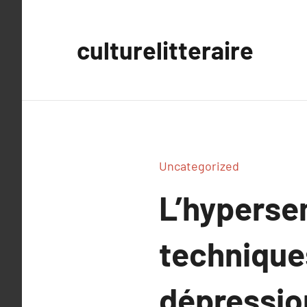
Aller
au
culturelitteraire
contenu
Uncategorized
L’hypersen
techniques
dépressio