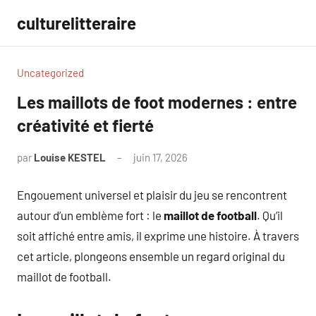
Aller
culturelitteraire
au
contenu
Uncategorized
Les maillots de foot modernes : entre
créativité et fierté
par
Louise KESTEL
juin 17, 2026
Aucun
commentaire
Engouement universel et plaisir du jeu se rencontrent
autour d’un emblème fort : le
maillot de football
. Qu’il
soit affiché entre amis, il exprime une histoire. À travers
cet article, plongeons ensemble un regard original du
maillot de football.