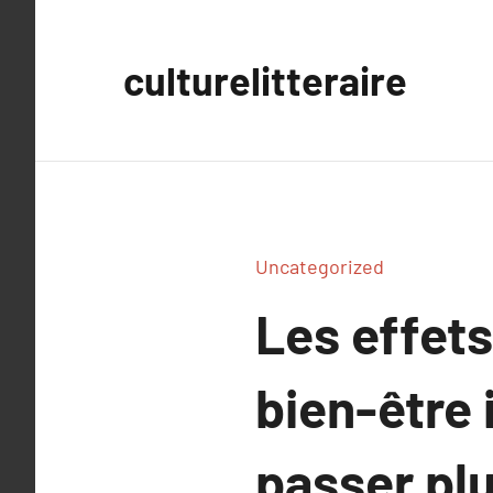
Aller
au
culturelitteraire
contenu
Uncategorized
Les effets
bien-être 
passer pl