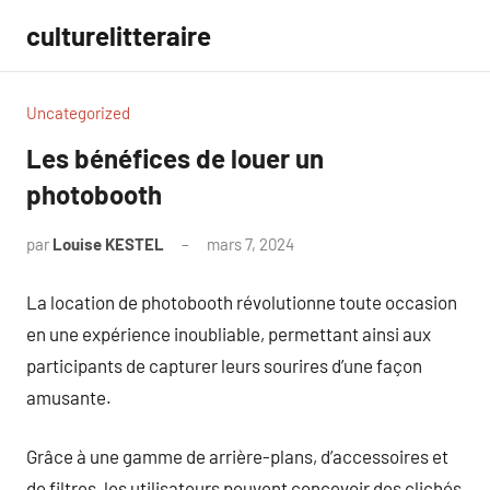
Aller
culturelitteraire
au
contenu
Uncategorized
Les bénéfices de louer un
photobooth
par
Louise KESTEL
mars 7, 2024
Aucun
commentaire
La location de photobooth révolutionne toute occasion
en une expérience inoubliable, permettant ainsi aux
participants de capturer leurs sourires d’une façon
amusante.
Grâce à une gamme de arrière-plans, d’accessoires et
de filtres, les utilisateurs peuvent concevoir des clichés