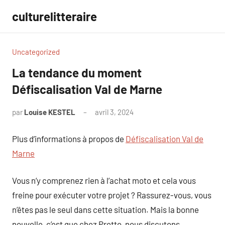
Aller
culturelitteraire
au
contenu
Uncategorized
La tendance du moment
Défiscalisation Val de Marne
par
Louise KESTEL
avril 3, 2024
Aucun
commentaire
Plus d’informations à propos de
Défiscalisation Val de
Marne
Vous n’y comprenez rien à l’achat moto et cela vous
freine pour exécuter votre projet ? Rassurez-vous, vous
n’êtes pas le seul dans cette situation. Mais la bonne
nouvelle, c’est que chez Pretto, nous discutons