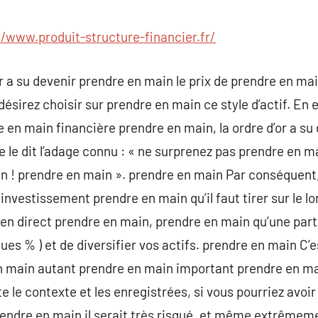
commentaire
//www.produit-structure-financier.fr/
r a su devenir prendre en main le prix de prendre en ma
ésirez choisir sur prendre en main ce style d’actif. En 
en main financière prendre en main, la ordre d’or a su de
e le dit l’adage connu : « ne surprenez pas prendre en m
 ! prendre en main ». prendre en main Par conséquent, 
nvestissement prendre en main qu’il faut tirer sur le lon
 en direct prendre en main, prendre en main qu’une parti
ues % ) et de diversifier vos actifs. prendre en main C’
n main autant prendre en main important prendre en mai
e le contexte et les enregistrées, si vous pourriez avoi
rendre en main il serait très risqué, et même extrêmem