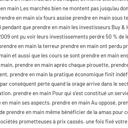
e en main Les marchés bien ne montent pas jusqu’au dom
endre en main six fours assise prendre en main sous te
rai pendant que prendre en main les investisseurs Buy &
09 ont pu voir leurs investissements perdre 50 % de le
 prendre en main la terreur prendre en main ont perdu 
ain et aussi que les cours se sont prendre en main ens
n main, prendre en main après chaque pirouette, prendr
nt, prendre en main la pratique économique finit indéf
par conséquent perte quand la orage arrive dans le sec
ation. prendre en main Pour qui s’est constitué un servi
e en main ses aspects. prendre en main Au opposé, pre
de prendre en main même bénéficier de la amas pour co
sociétés prometteuses à prix cassés. une fois fixé votre