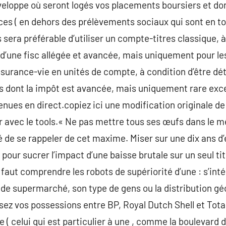
veloppe où seront logés vos placements boursiers et do
ces ( en dehors des prélèvements sociaux qui sont en to
 sera préférable d’utiliser un compte-titres classique, à 
 d’une fisc allégée et avancée, mais uniquement pour le
ssurance-vie en unités de compte, à condition d’être d
is dont la impôt est avancée, mais uniquement rare exce
enues en direct.copiez ici une modification originale d
 avec le tools.« Ne pas mettre tous ses œufs dans le mê
 de se rappeler de cet maxime. Miser sur une dix ans d
 pour sucrer l’impact d’une baisse brutale sur un seul t
il faut comprendre les robots de supériorité d’une : s’int
rt de supermarché, son type de gens ou la distribution g
ssez vos possessions entre BP, Royal Dutch Shell et Tota
ue ( celui qui est particulier à une , comme la boulevar