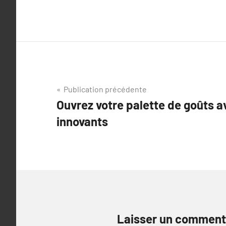
Navigation
Publication précédente
Ouvrez votre palette de goûts a
de
innovants
l’article
Laisser un comment