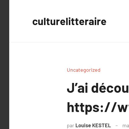
Aller
au
culturelitteraire
contenu
Uncategorized
J’ai déco
https://
par
Louise KESTEL
ma