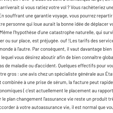
arriverait si vous ratiez votre vol ? Vous rachèteriez un
? En souffrant une garantie voyage, vous pourrez reparti
votre personne qui loue aurait la bonne idée de déplacer 
Même l’hypothèse d’une catastrophe naturelle, qui surv
nger ou sur place, est préjugée. ouf !Les tarifs des servi
onde à l’autre. Par conséquent, il vaut davantage bien 
 lequel vous désirez aboutir afin de bien connaître glob
 cas de maladie ou d’accident. Quelques effectifs pour v
tre gros : une avis chez un spécialiste générale aux Ét
st combinée à une prise de sérum, la facture peut rapid
nomiques ( c’est actuellement le placement au rapport l
 le plan changement l’assurance vie reste un produit t
corder à votre autoassurance vie, il est normal que vo