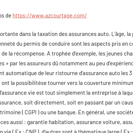
commentaire
pos de
https://www.azcourtage.com/
ortante dans la taxation des assurances auto. L’âge, la 
cienneté du permis de conduire sont les aspects pris en 
rix de la récompense. A trophée d’exemple, les jeunes c
s » par les assureurs dû notamment au peu d’expérience 
t automatique de leur ristourne d’assurance auto les 3
ls ont la possibilitése tourner vers la couverture minim
’assurance vie est tout simplement la entreprise à laque
ssurance, soit directement, soit en passant par un caus
atrimoine ( CGPI ) ou une banque. En général, une socié
nces aussi : garantie habitation, assurance voiture, as
n vie ( Ex : CNP ), d’autres sont à thématique large ( E