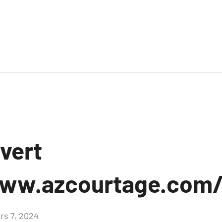
uvert
www.azcourtage.com
rs 7, 2024
Aucun