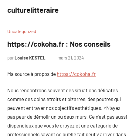
Aller
culturelitteraire
au
contenu
Uncategorized
https://cokoha.fr : Nos conseils
par
Louise KESTEL
mars 21, 2024
Aucun
commentaire
Ma source à propos de
https://cokoha.fr
Nous rencontrons souvent des situations délicates
comme des coins étroits et bizarres, des poutres qui
peuvent entraver nos objectifs esthétiques. «N’ayez
pas peur de démolir un ou deux murs. Ce n’est pas aussi
dispendieux que vous le croyez et une catégorie de
professionnels savant ce qu’elle fait peut y arriver dans