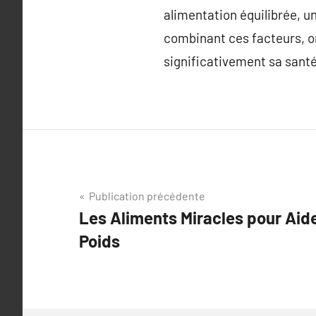
alimentation équilibrée, u
combinant ces facteurs, o
significativement sa santé 
Navigation
Publication précédente
Les Aliments Miracles pour Aide
de
Poids
l’article