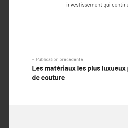
investissement qui contin
Navigation
Publication précédente
Les matériaux les plus luxueux 
de
de couture
l’article