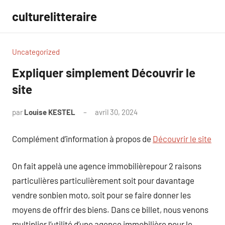
Aller
culturelitteraire
au
contenu
Uncategorized
Expliquer simplement Découvrir le
site
par
Louise KESTEL
avril 30, 2024
Aucun
commentaire
Complément d’information à propos de
Découvrir le site
On fait appelà une agence immobilièrepour 2 raisons
particulières particulièrement soit pour davantage
vendre sonbien moto, soit pour se faire donner les
moyens de offrir des biens. Dans ce billet, nous venons
multiplier l’utilité d’une agence immobilière pour le