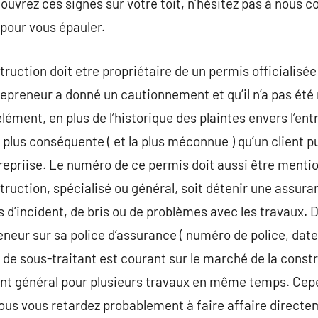
uvrez ces signes sur votre toit, n’hésitez pas à nous c
à pour vous épauler.
uction doit etre propriétaire de un permis officialisée 
trepreneur a donné un cautionnement et qu’il n’a pas ét
lément, en plus de l’historique des plaintes envers l’ent
la plus conséquente ( et la plus méconnue ) qu’un client p
epriise. Le numéro de ce permis doit aussi être mention
ruction, spécialisé ou général, soit détenir une assura
d’incident, de bris ou de problèmes avec les travaux.
eneur sur sa police d’assurance ( numéro de police, dat
i de sous-traitant est courant sur le marché de la constr
t général pour plusieurs travaux en même temps. Cepe
vous vous retardez probablement à faire affaire directe