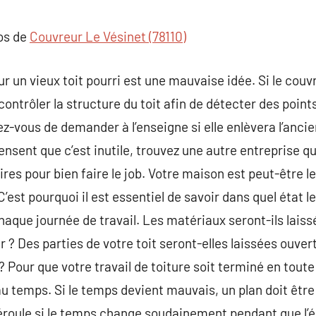
commentaire
pos de
Couvreur Le Vésinet (78110)
r un vieux toit pourri est une mauvaise idée. Si le couvr
contrôler la structure du toit afin de détecter des points
z-vous de demander à l’enseigne si elle enlèvera l’ancie
ensent que c’est inutile, trouvez une autre entreprise q
s pour bien faire le job. Votre maison est peut-être le
C’est pourquoi il est essentiel de savoir dans quel état 
 chaque journée de travail. Les matériaux seront-ils lai
er ? Des parties de votre toit seront-elles laissées ouv
 Pour que votre travail de toiture soit terminé en toute 
u temps. Si le temps devient mauvais, un plan doit êtr
éroule si le temps change soudainement pendant que l’éq