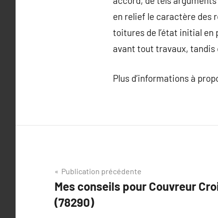
accord, de tels arguments 
en relief le caractère des 
toitures de l’état initial e
avant tout travaux, tandis q
Plus d’informations à pro
Navigation
Publication précédente
Mes conseils pour Couvreur Cro
de
(78290)
l’article