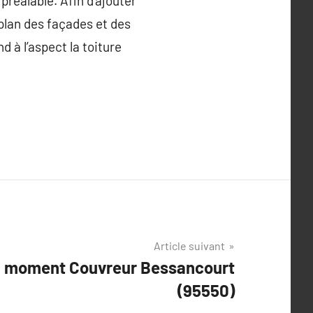
réalable. Afin d’ajouter
e plan des façades et des
nd à l’aspect la toiture
Article suivant
u moment Couvreur Bessancourt
(95550)