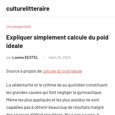
Aller
culturelitteraire
au
contenu
Uncategorized
Expliquer simplement calcule du poid
ideale
par
Louise KESTEL
mars 14, 2024
Aucun
commentaire
Source à propos de
calcule du poid ideale
La sédentarité et le rythme de au quotidien constituent
les grandes causes qui font négliger la gymnastique.
Même les plus appliqués et les plus assidus ne sont
capables pas à obtenir beaucoup de résultats malgré
des séances d’éffort régulières. Pour ces causes, il